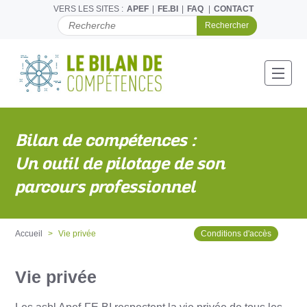
VERS LES SITES :
APEF
FE.BI
FAQ
CONTACT
C
H
E
R
C
Toggl
H
E
R
P
Bilan de compétences :
A
R
Un outil de pilotage de son
parcours professionnel
Accueil
Vie privée
Conditions d'accès
Vie privée