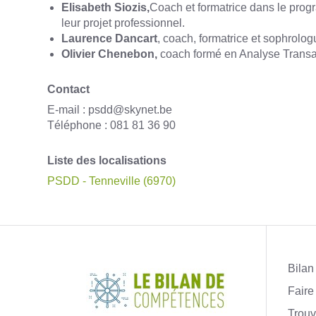
Elisabeth Siozis,
Coach et formatrice dans le progr
leur projet professionnel.
Laurence Dancart
, coach, formatrice et sophrol
Olivier Chenebon,
coach formé en Analyse Transa
Contact
E-mail :
psdd@skynet.be
Téléphone :
081 81 36 90
Liste des localisations
PSDD - Tenneville (6970)
Bilan
Fair
Trouv