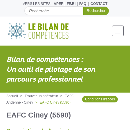
VERS LES SITES :
APEF
FE.BI
FAQ
CONTACT
C
H
E
R
C
Toggl
H
E
R
P
Bilan de compétences :
A
R
Un outil de pilotage de son
parcours professionnel
Accueil
Trouver un opérateur
EAFC
Conditions d'accès
Andenne - Ciney
EAFC Ciney (5590)
EAFC Ciney (5590)