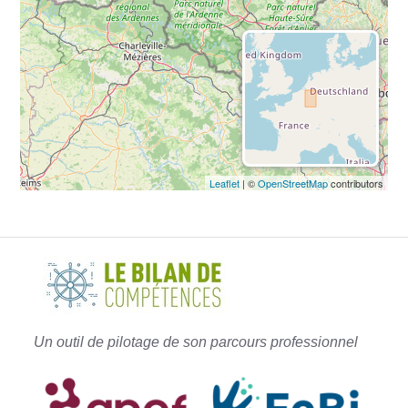
Leaflet
| ©
OpenStreetMap
contributors
E
A
F
C
C
i
n
Un outil de pilotage de son parcours professionnel
e
y
(