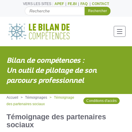
VERS LES SITES :
APEF
FE.BI
FAQ
CONTACT
C
H
E
R
C
Toggl
H
E
R
P
Bilan de compétences :
A
R
Un outil de pilotage de son
parcours professionnel
Accueil
Témoignages
Témoignage
Conditions d'accès
des partenaires sociaux
Témoignage des partenaires
sociaux