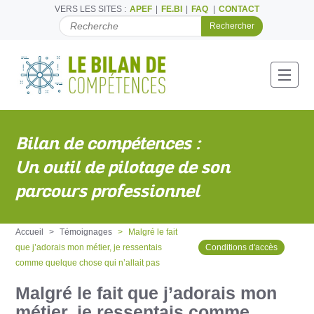
VERS LES SITES :
APEF
FE.BI
FAQ
CONTACT
C
H
E
R
C
Toggl
H
E
R
P
Bilan de compétences :
A
R
Un outil de pilotage de son
parcours professionnel
Accueil
Témoignages
Malgré le fait
que j’adorais mon métier, je ressentais
Conditions d'accès
comme quelque chose qui n’allait pas
Malgré le fait que j’adorais mon
métier, je ressentais comme