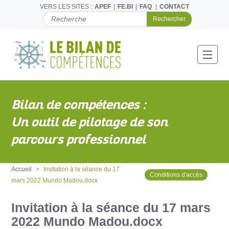
VERS LES SITES :
APEF
FE.BI
FAQ
CONTACT
C
H
E
R
C
Toggl
H
E
R
P
Bilan de compétences :
A
R
Un outil de pilotage de son
parcours professionnel
Accueil
Invitation à la séance du 17
Conditions d'accès
mars 2022 Mundo Madou.docx
Invitation à la séance du 17 mars
2022 Mundo Madou.docx