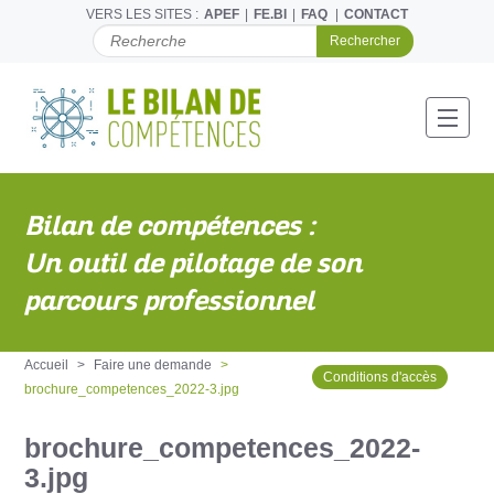
VERS LES SITES :
APEF
FE.BI
FAQ
CONTACT
C
H
E
R
C
Toggl
H
E
R
P
Bilan de compétences :
A
R
Un outil de pilotage de son
parcours professionnel
Accueil
Faire une demande
Conditions d'accès
brochure_competences_2022-3.jpg
brochure_competences_2022-
3.jpg