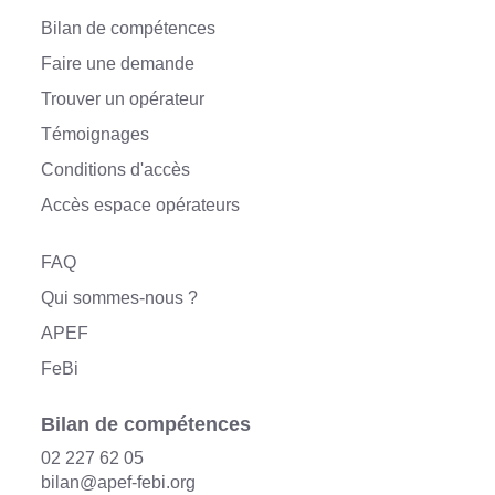
d
Bilan de compétences
a
n
Faire une demande
s
s
Trouver un opérateur
a
t
Témoignages
a
i
Conditions d'accès
l
l
Accès espace opérateurs
e
o
r
FAQ
i
g
Qui sommes-nous ?
i
n
APEF
a
FeBi
l
e
…
Bilan de compétences
02 227 62 05
bilan@apef-febi.org