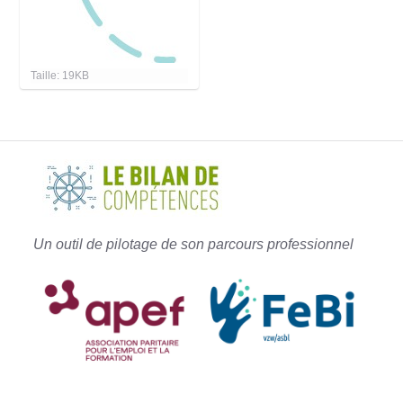
C
Taille: 19KB
l
i
q
u
e
z
p
o
u
r
v
Un outil de pilotage de son parcours professionnel
o
i
r
l
'
i
m
a
g
e