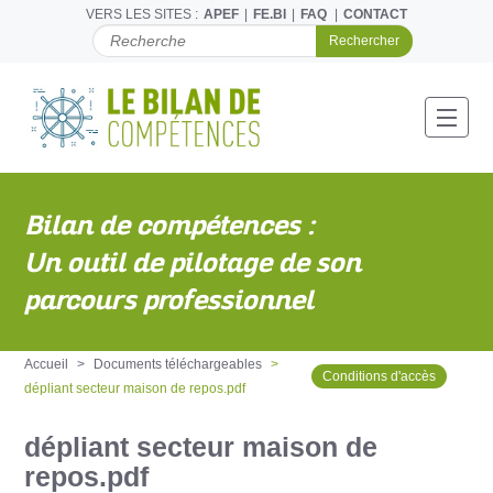
VERS LES SITES :
APEF
FE.BI
FAQ
CONTACT
C
H
E
R
C
Toggl
H
E
R
P
Bilan de compétences :
A
R
Un outil de pilotage de son
parcours professionnel
Accueil
Documents téléchargeables
Conditions d'accès
dépliant secteur maison de repos.pdf
dépliant secteur maison de
repos.pdf