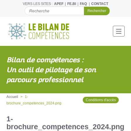
VERS LES SITES :
APEF
FE.BI
FAQ
CONTACT
C
H
E
R
C
Toggl
H
E
R
P
Bilan de compétences :
A
R
Un outil de pilotage de son
parcours professionnel
Accueil
1-
Conditions d'accès
brochure_competences_2024.png
1-
brochure_competences_2024.png