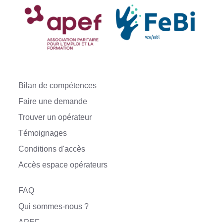
i
r
l
'
i
m
a
g
e
d
Bilan de compétences
a
n
Faire une demande
s
s
Trouver un opérateur
a
t
Témoignages
a
i
Conditions d'accès
l
l
Accès espace opérateurs
e
o
r
FAQ
i
g
Qui sommes-nous ?
i
n