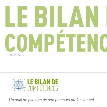
C
Taille: 35KB
l
i
q
u
e
z
p
o
u
r
v
Un outil de pilotage de son parcours professionnel
o