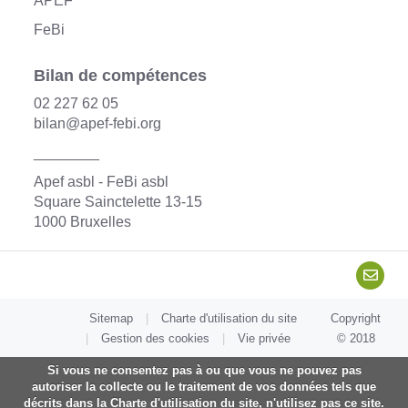
APEF
a
FeBi
l
e
…
Bilan de compétences
02 227 62 05
bilan@apef-febi.org
________
Apef asbl - FeBi asbl
Square Sainctelette 13-15
1000 Bruxelles
Sitemap
Charte d'utilisation du site
Copyright
Gestion des cookies
Vie privée
© 2018
Si vous ne consentez pas à ou que vous ne pouvez pas
autoriser la collecte ou le traitement de vos données tels que
décrits dans la Charte d'utilisation du site, n'utilisez pas ce site.